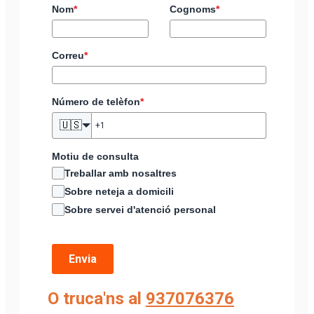
Nom
*
Cognoms
*
Correu
*
Número de telèfon
*
🇺🇸
Motiu de consulta
Treballar amb nosaltres
Sobre neteja a domicili
Sobre servei d'atenció personal
Envia
O truca'ns al
937076376