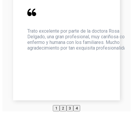
n la
Trato excelente por parte de la doctora Rosa
s.
Delgado, una gran profesional, muy cariñosa con el
enfermo y humana con los familiares. Mucho
agradecimiento por tan exquisita profesionalidad
1
2
3
4
Fernando Carneado