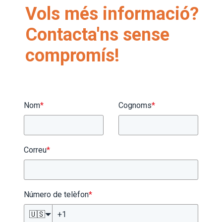
Vols més informació?
Contacta'ns sense
compromís!
Nom
*
Cognoms
*
Correu
*
Número de telèfon
*
🇺🇸