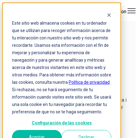
Open main navigation
Este sitio web almacena cookies en tu ordenador
que se utilizan para recoger información acerca de
tu interacción con nuestro sitio web y nos permite
recordarte. Usamos esta información con el fin de
Servei d'atenció
mejorar y personalizar tu experiencia de
navegación y para generar analíticas y métricas
acerca de nuestros visitantes en este sitio web y
a domicili
otros medios. Para obtener más información sobre
las cookies, consulta nuestra
Política de privacidad
.
Si rechazas, no se hará seguimiento de tu
información cuando visites este sitio web. Se usará
Tens una persona familiar en situació de dependència i
una sola cookie en tu navegador para recordar tu
busques una persona que pugui atendre-la o realitzar
preferencia de que no se te haga seguimiento.
les tasques del dia a dia?
T'ajudem!
Configuración de las cookies
Sol·licita informació
Aceptar
Declinar