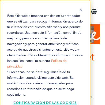
Este sitio web almacena cookies en tu ordenador
que se utilizan para recoger información acerca de
tu interacción con nuestro sitio web y nos permite
recordarte. Usamos esta información con el fin de
mejorar y personalizar tu experiencia de
navegación y para generar analíticas y métricas
acerca de nuestros visitantes en este sitio web y
La comunitat que et
otros medios. Para obtener más información sobre
las cookies, consulta nuestra
Política de
dona vida
privacidad
.
Si rechazas, no se hará seguimiento de tu
información cuando visites este sitio web. Se
Casal TV és una programació diària
usará una sola cookie en tu navegador para
d’activitats per a les persones grans: en
recordar tu preferencia de que no se te haga
seguimiento.
directe i a través del televisor. Les ajuda a
CONFIGURACIÓN DE LAS COOKIES
sentir-se actives i acompanyades, tot